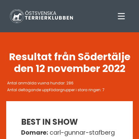
Resultat från Södertälje
den 12 november 2022
Antal anmälda vuxna hundar: 286
Antal deltagande uppfödargrupper i stora ringen: 7
BEST IN SHOW
Domare:
carl-gunnar-stafberg