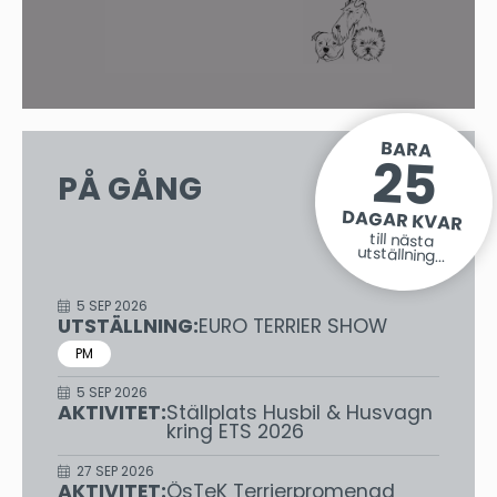
BARA
25
PÅ GÅNG
DAGAR KVAR
till nästa
utställning...
5 SEP 2026
UTSTÄLLNING:
EURO TERRIER SHOW
PM
5 SEP 2026
AKTIVITET:
Ställplats Husbil & Husvagn
kring ETS 2026
27 SEP 2026
AKTIVITET:
ÖsTeK Terrierpromenad