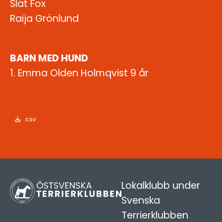
Slät Fox
Raija Grönlund
BARN MED HUND
1. Emma Olden Holmqvist
9 år
.csv
Lokalklubb under
Svenska
Terrierklubben