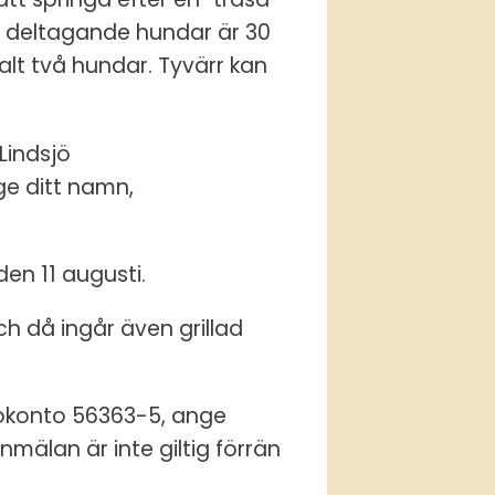
t deltagande hundar är 30
t två hundar. Tyvärr kan
 Lindsjö
e ditt namn,
en 11 augusti.
ch då ingår även grillad
rokonto 56363-5, ange
mälan är inte giltig förrän