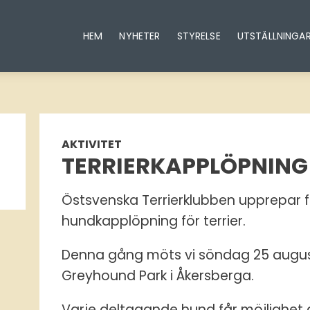
HEM
NYHETER
STYRELSE
UTSTÄLLNINGA
AKTIVITET
TERRIERKAPPLÖPNING
Östsvenska Terrierklubben upprepar 
hundkapplöpning för terrier.
Denna gång möts vi söndag 25 augusti
Greyhound Park i Åkersberga.
Varje deltagande hund får möjlighet a