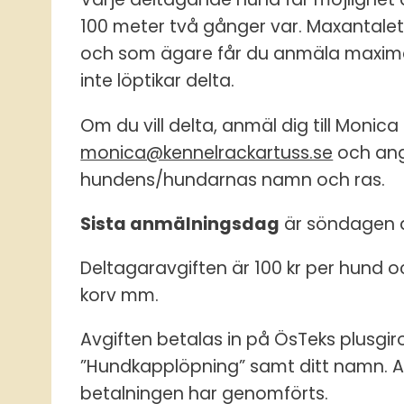
100 meter två gånger var. Maxantale
och som ägare får du anmäla maximal
inte löptikar delta.
Om du vill delta, anmäl dig till Monica
monica@kennelrackartuss.se
och ang
hundens/hundarnas namn och ras.
Sista anmälningsdag
är söndagen d
Deltagaravgiften är 100 kr per hund o
korv mm.
Avgiften betalas in på ÖsTeks plusgi
”Hundkapplöpning” samt ditt namn. An
betalningen har genomförts.