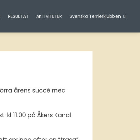
R
RESULTAT
AKTIVITETER
Svenska Terrierklubben
förra årens succé med
 kl 11.00 på Åkers Kanal
tt springa efter en ”trasa”