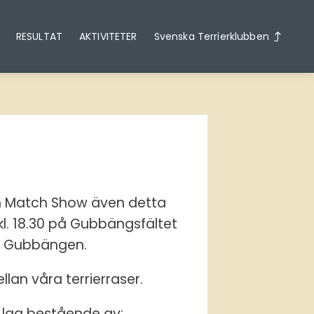
RESULTAT
AKTIVITETER
Svenska Terrierklubben
en Match Show även detta
 kl. 18.30 på Gubbängsfältet
n Gubbängen.
llan våra terrierraser.
t lag bestående av: