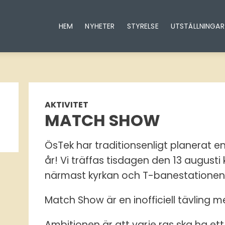
HEM
NYHETER
STYRELSE
UTSTÄLLNINGAR
AKTIVITET
MATCH SHOW
ÖsTek har traditionsenligt planerat 
år! Vi träffas tisdagen den 13 augusti
närmast kyrkan och T-banestatione
Match Show är en inofficiell tävling me
Ambitionen är att varje ras ska ha et