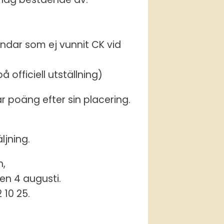
ndar som ej vunnit CK vid
officiell utställning)
får poäng efter sin placering.
ljning.
n,
den 4 augusti.
 10 25.